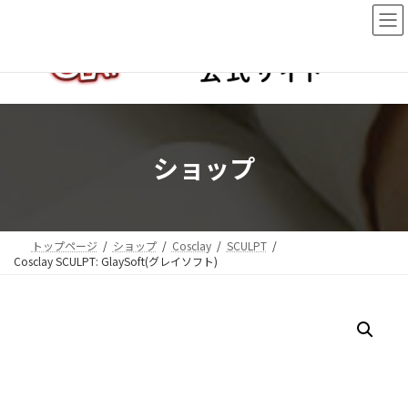
コ
ナ
ン
ビ
テ
ゲ
ン
ー
ツ
シ
へ
ョ
ス
ン
キ
に
ッ
移
ショップ
プ
動
トップページ
ショップ
Cosclay
SCULPT
Cosclay SCULPT: GlaySoft(グレイソフト)