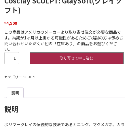
Cosclay SCULPT: GlaySoft(グレイソ
フト)
4,500
¥
この商品はアメリカのメーカーより取り寄せ注文が必要な商品で
す。納期が1ヶ月以上掛かる可能性があるためご検討の方は予めお
問い合わせいただくか他の「在庫あり」の商品をお選びくださ
い。
Cosclay
取り寄せで申し込む
SCULPT:
GlaySoft(グ
レ
カテゴリー:
SCULPT
イ
ソ
フ
説明
ト)
個
説明
ポリマークレイの伝統的な技法であるカニング、マクメガネ、カラ